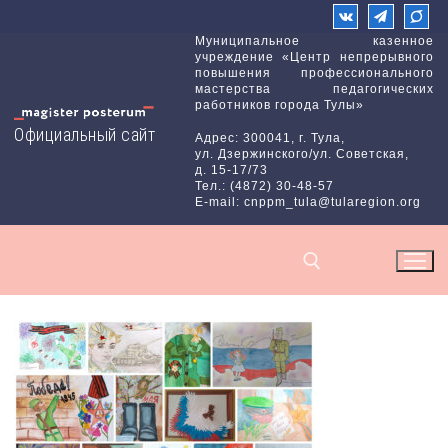
Перейти
к
Муниципальное казенное
учреждение «Центр непрерывного
содержимому
повышения профессионального
мастерства педагогических
работников города Тулы»
Официальный сайт
Адрес: 300041, г. Тула,
ул. Дзержинского/ул. Советская,
д. 15-17/73
Тел.: (4872) 30-48-57
E-mail: cnppm_tula@tularegion.org
Найти: