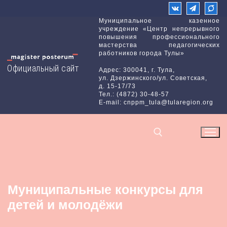
Перейти
к
Муниципальное казенное
учреждение «Центр непрерывного
содержимому
повышения профессионального
мастерства педагогических
работников города Тулы»
Официальный сайт
Адрес: 300041, г. Тула,
ул. Дзержинского/ул. Советская,
д. 15-17/73
Тел.: (4872) 30-48-57
E-mail: cnppm_tula@tularegion.org
Найти:
Муниципальные конкурсы для
детей и молодёжи