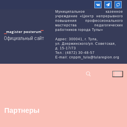
Перейти
к
Муниципальное казенное
учреждение «Центр непрерывного
содержимому
повышения профессионального
мастерства педагогических
работников города Тулы»
Официальный сайт
Адрес: 300041, г. Тула,
ул. Дзержинского/ул. Советская,
д. 15-17/73
Тел.: (4872) 30-48-57
E-mail: cnppm_tula@tularegion.org
Найти:
Партнеры