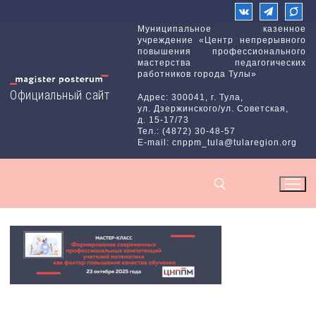
Перейти
к
Муниципальное казенное
учреждение «Центр непрерывного
содержимому
повышения профессионального
мастерства педагогических
работников города Тулы»
Официальный сайт
Адрес: 300041, г. Тула,
ул. Дзержинского/ул. Советская,
д. 15-17/73
Тел.: (4872) 30-48-57
E-mail: cnppm_tula@tularegion.org
Найти: