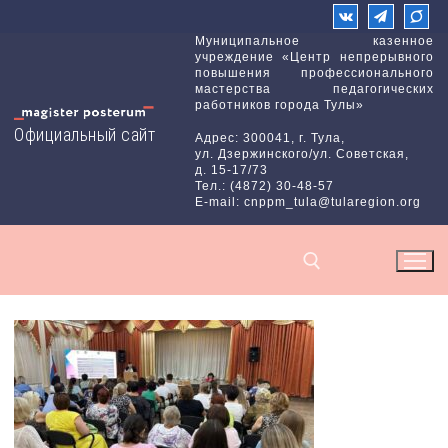
Перейти
к
Муниципальное казенное
учреждение «Центр непрерывного
содержимому
повышения профессионального
мастерства педагогических
работников города Тулы»
Официальный сайт
Адрес: 300041, г. Тула,
ул. Дзержинского/ул. Советская,
д. 15-17/73
Тел.: (4872) 30-48-57
E-mail: cnppm_tula@tularegion.org
Найти: