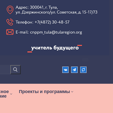
сное
Проекты и программы
ние