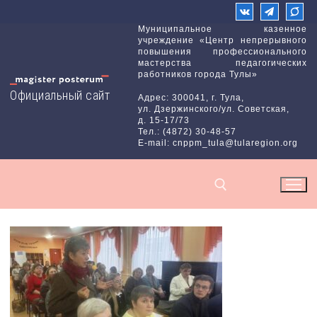
Перейти
к
Муниципальное казенное
учреждение «Центр непрерывного
содержимому
повышения профессионального
мастерства педагогических
работников города Тулы»
Официальный сайт
Адрес: 300041, г. Тула,
ул. Дзержинского/ул. Советская,
д. 15-17/73
Тел.: (4872) 30-48-57
E-mail: cnppm_tula@tularegion.org
Найти: