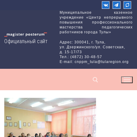
Перейти
к
Муниципальное казенное
учреждение «Центр непрерывного
содержимому
повышения профессионального
мастерства педагогических
работников города Тулы»
Официальный сайт
Адрес: 300041, г. Тула,
ул. Дзержинского/ул. Советская,
д. 15-17/73
Тел.: (4872) 30-48-57
E-mail: cnppm_tula@tularegion.org
Найти: