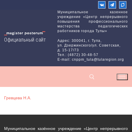
Перейти
к
Муниципальное казенное
учреждение «Центр непрерывного
содержимому
повышения профессионального
мастерства педагогических
работников города Тулы»
Официальный сайт
Адрес: 300041, г. Тула,
ул. Дзержинского/ул. Советская,
д. 15-17/73
Тел.: (4872) 30-48-57
E-mail: cnppm_tula@tularegion.org
Гревцева Н.А.
Найти:
Муниципальное казённое учреждение «Центр непрерывного