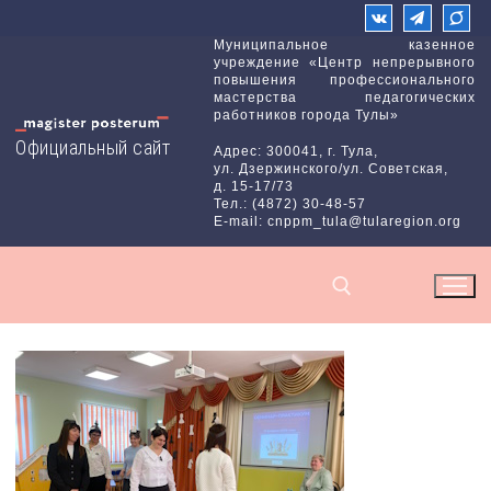
Перейти
к
Муниципальное казенное
учреждение «Центр непрерывного
содержимому
повышения профессионального
мастерства педагогических
работников города Тулы»
Официальный сайт
Адрес: 300041, г. Тула,
ул. Дзержинского/ул. Советская,
д. 15-17/73
Тел.: (4872) 30-48-57
E-mail: cnppm_tula@tularegion.org
Найти: