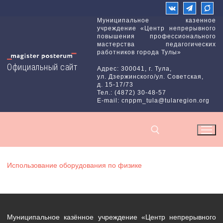
Перейти
к
Муниципальное казенное
учреждение «Центр непрерывного
содержимому
повышения профессионального
мастерства педагогических
работников города Тулы»
Официальный сайт
Адрес: 300041, г. Тула,
ул. Дзержинского/ул. Советская,
д. 15-17/73
Тел.: (4872) 30-48-57
E-mail: cnppm_tula@tularegion.org
Использование оборудования по физике
Найти:
Муниципальное казённое учреждение «Центр непрерывного