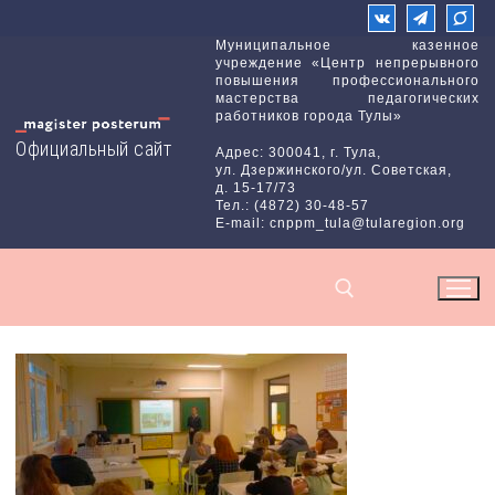
Перейти
к
Муниципальное казенное
учреждение «Центр непрерывного
содержимому
повышения профессионального
мастерства педагогических
работников города Тулы»
Официальный сайт
Адрес: 300041, г. Тула,
ул. Дзержинского/ул. Советская,
д. 15-17/73
Тел.: (4872) 30-48-57
E-mail: cnppm_tula@tularegion.org
Найти: