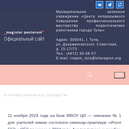
Перейти
к
Муниципальное казенное
учреждение «Центр непрерывного
содержимому
повышения профессионального
мастерства педагогических
работников города Тулы»
Официальный сайт
Адрес: 300041, г. Тула,
ул. Дзержинского/ул. Советская,
д. 15-17/73
Тел.: (4872) 30-48-57
E-mail: cnppm_tula@tularegion.org
ПРОФЕССИОНАЛЬНЫЕ СООБЩЕСТВА
Найти:
11 ноября 2024 года на базе МБОУ ЦО — гимназии № 1
для учителей химии состоялся семинар-практикум «Итоги