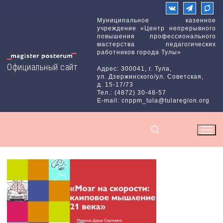
Перейти
к
Муниципальное казенное
учреждение «Центр непрерывного
содержимому
повышения профессионального
мастерства педагогических
работников города Тулы»
Официальный сайт
Адрес: 300041, г. Тула,
ул. Дзержинского/ул. Советская,
д. 15-17/73
Тел.: (4872) 30-48-57
E-mail: cnppm_tula@tularegion.org
Найти: