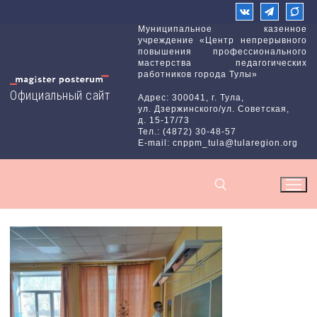
Перейти
к
Муниципальное казенное
учреждение «Центр непрерывного
содержимому
повышения профессионального
мастерства педагогических
работников города Тулы»
Официальный сайт
Адрес: 300041, г. Тула,
ул. Дзержинского/ул. Советская,
д. 15-17/73
Тел.: (4872) 30-48-57
E-mail: cnppm_tula@tularegion.org
Найти: