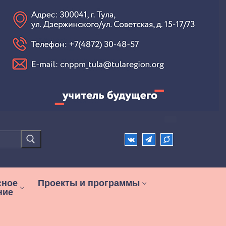
сное
Проекты и программы
ние