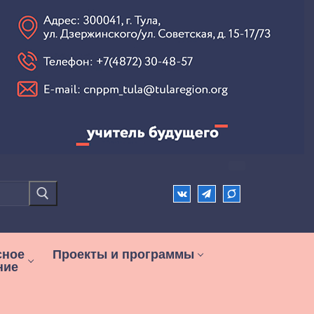
сное
Проекты и программы
ние