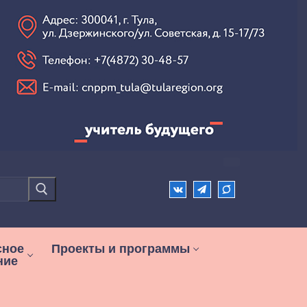
сное
Проекты и программы
ние