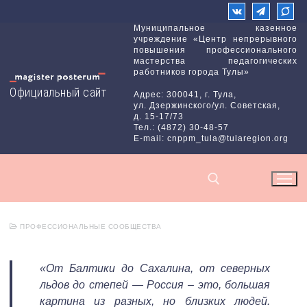
Перейти
к
Муниципальное казенное
учреждение «Центр непрерывного
содержимому
повышения профессионального
мастерства педагогических
работников города Тулы»
Официальный сайт
Адрес: 300041, г. Тула,
ул. Дзержинского/ул. Советская,
д. 15-17/73
Тел.: (4872) 30-48-57
E-mail: cnppm_tula@tularegion.org
ПРОФЕССИОНАЛЬНЫЕ СООБЩЕСТВА
Найти:
«От Балтики до Сахалина, от северных
льдов до степей — Россия – это, большая
картина из разных, но близких людей.