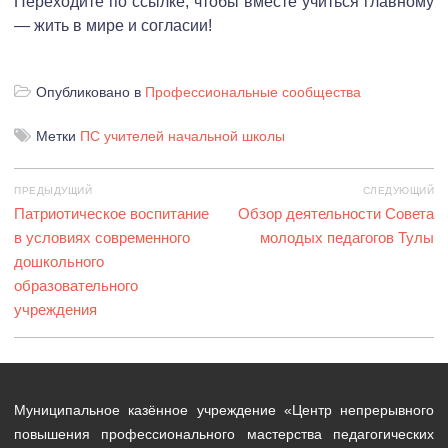
Переходите по ссылке, чтобы вместе учиться главному
— жить в мире и согласии!
Опубликовано в
Профессиональные сообщества
Метки
ПС учителей начальной школы
Навигация
ПРЕДЫДУЩИЙ
СЛЕДУЮЩИЙ
по
Предыдущая
Патриотическое воспитание
Следующая
Обзор деятельности Совета
записям
запись:
в условиях современного
запись:
молодых педагогов Тулы
дошкольного
образовательного
учреждения
Муниципальное казённое учреждение «Центр непрерывного
повышения профессионального мастерства педагогических