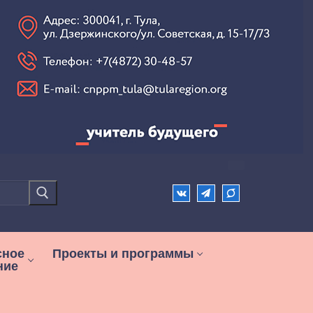
сное
Проекты и программы
ние