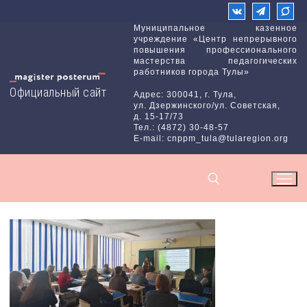
Перейти
к
Муниципальное казенное
учреждение «Центр непрерывного
содержимому
повышения профессионального
мастерства педагогических
работников города Тулы»
Официальный сайт
Адрес: 300041, г. Тула,
ул. Дзержинского/ул. Советская,
д. 15-17/73
Тел.: (4872) 30-48-57
E-mail: cnppm_tula@tularegion.org
Найти: