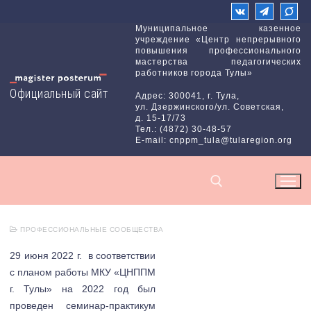
Перейти
к
Муниципальное казенное
учреждение «Центр непрерывного
содержимому
повышения профессионального
мастерства педагогических
работников города Тулы»
Официальный сайт
Адрес: 300041, г. Тула,
ул. Дзержинского/ул. Советская,
д. 15-17/73
Тел.: (4872) 30-48-57
E-mail: cnppm_tula@tularegion.org
ПРОФЕССИОНАЛЬНЫЕ СООБЩЕСТВА
Найти:
29 июня 2022 г.
в соответствии
с планом работы МКУ «ЦНППМ
г. Тулы» на 2022 год был
проведен семинар-практикум