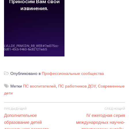
Опубликовано в
Профессиональные сообщества
Метки
ПС воспитателей
,
ПС работников ДОУ
,
Современные
дети
Навигация
ПРЕДЫДУЩИЙ
СЛЕДУЮЩИЙ
по
Предыдущая
Дополнительное
Следующая
IV ежегодная серия
записям
запись:
образование детей
международных научно-
запись: