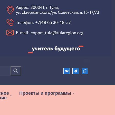
сное
Проекты и программы
ние