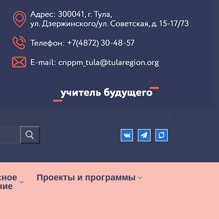
сное
Проекты и программы
ние