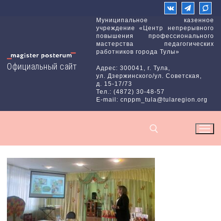
Перейти
к
Муниципальное казенное
учреждение «Центр непрерывного
содержимому
повышения профессионального
мастерства педагогических
работников города Тулы»
Официальный сайт
Адрес: 300041, г. Тула,
ул. Дзержинского/ул. Советская,
д. 15-17/73
Тел.: (4872) 30-48-57
E-mail: cnppm_tula@tularegion.org
Найти: