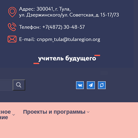
сное
Проекты и программы
ние