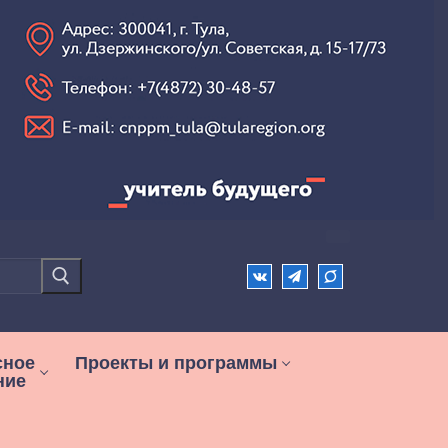
сное
Проекты и программы
ние