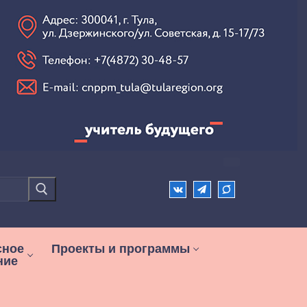
сное
Проекты и программы
ние