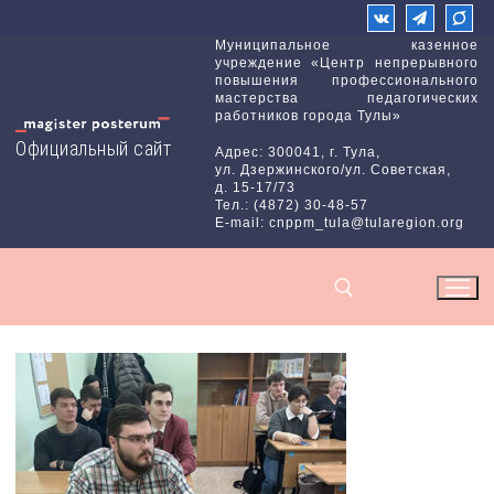
Перейти
к
Муниципальное казенное
учреждение «Центр непрерывного
содержимому
повышения профессионального
мастерства педагогических
работников города Тулы»
Официальный сайт
Адрес: 300041, г. Тула,
ул. Дзержинского/ул. Советская,
д. 15-17/73
Тел.: (4872) 30-48-57
E-mail: cnppm_tula@tularegion.org
Найти: