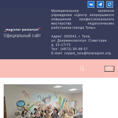
Перейти
к
Муниципальное казенное
учреждение «Центр непрерывного
содержимому
повышения профессионального
мастерства педагогических
работников города Тулы»
Официальный сайт
Адрес: 300041, г. Тула,
ул. Дзержинского/ул. Советская,
д. 15-17/73
Тел.: (4872) 30-48-57
E-mail: cnppm_tula@tularegion.org
Найти: