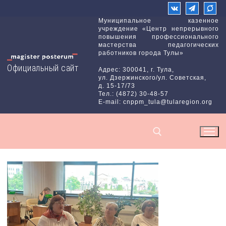
Перейти
к
Муниципальное казенное
учреждение «Центр непрерывного
содержимому
повышения профессионального
мастерства педагогических
работников города Тулы»
Официальный сайт
Адрес: 300041, г. Тула,
ул. Дзержинского/ул. Советская,
д. 15-17/73
Тел.: (4872) 30-48-57
E-mail: cnppm_tula@tularegion.org
Найти: