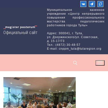
Перейти
к
Муниципальное казенное
учреждение «Центр непрерывного
содержимому
повышения профессионального
мастерства педагогических
работников города Тулы»
Официальный сайт
Адрес: 300041, г. Тула,
ул. Дзержинского/ул. Советская,
д. 15-17/73
Тел.: (4872) 30-48-57
E-mail: cnppm_tula@tularegion.org
Найти: