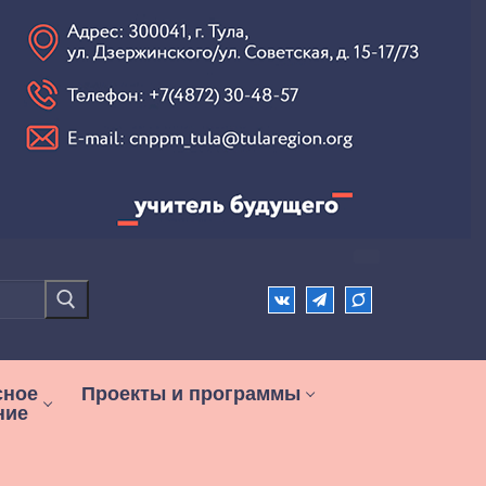
сное
Проекты и программы
ние