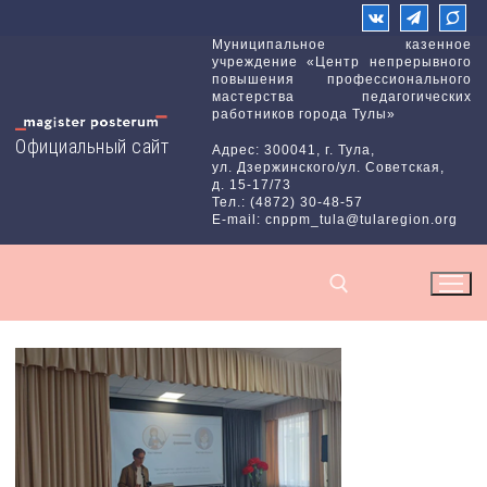
Перейти
к
Муниципальное казенное
учреждение «Центр непрерывного
содержимому
повышения профессионального
мастерства педагогических
работников города Тулы»
Официальный сайт
Адрес: 300041, г. Тула,
ул. Дзержинского/ул. Советская,
д. 15-17/73
Тел.: (4872) 30-48-57
E-mail: cnppm_tula@tularegion.org
Найти: