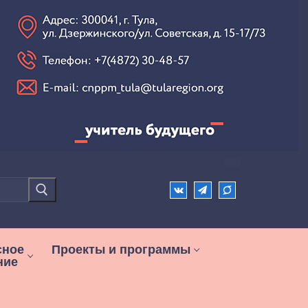
сное
Проекты и программы
ние