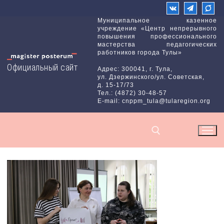
Перейти
к
Муниципальное казенное
учреждение «Центр непрерывного
содержимому
повышения профессионального
мастерства педагогических
работников города Тулы»
Официальный сайт
Адрес: 300041, г. Тула,
ул. Дзержинского/ул. Советская,
д. 15-17/73
Тел.: (4872) 30-48-57
E-mail: cnppm_tula@tularegion.org
Найти: