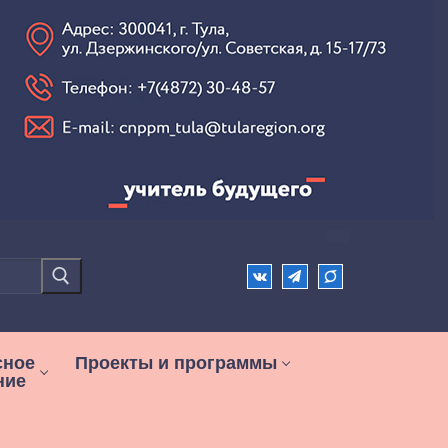
сное
Проекты и программы
ние