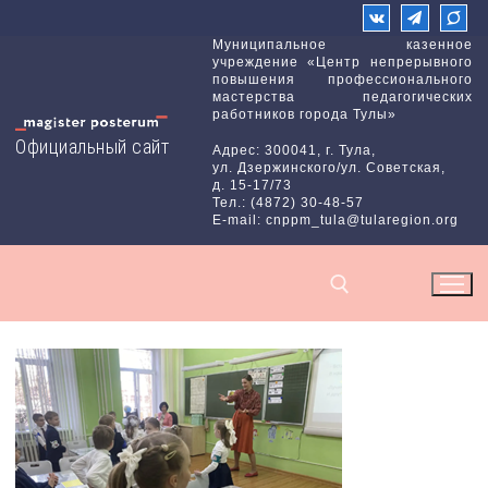
Перейти
к
Муниципальное казенное
учреждение «Центр непрерывного
содержимому
повышения профессионального
мастерства педагогических
работников города Тулы»
Официальный сайт
Адрес: 300041, г. Тула,
ул. Дзержинского/ул. Советская,
д. 15-17/73
Тел.: (4872) 30-48-57
E-mail: cnppm_tula@tularegion.org
Найти: