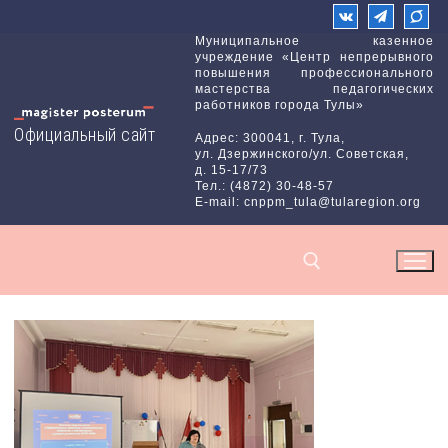
Перейти
к
Муниципальное казенное
учреждение «Центр непрерывного
содержимому
повышения профессионального
мастерства педагогических
работников города Тулы»
Официальный сайт
Адрес: 300041, г. Тула,
ул. Дзержинского/ул. Советская,
д. 15-17/73
Тел.: (4872) 30-48-57
E-mail: cnppm_tula@tularegion.org
Найти: