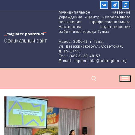
Перейти
к
Муниципальное казенное
учреждение «Центр непрерывного
содержимому
повышения профессионального
мастерства педагогических
работников города Тулы»
Официальный сайт
Адрес: 300041, г. Тула,
ул. Дзержинского/ул. Советская,
д. 15-17/73
Тел.: (4872) 30-48-57
E-mail: cnppm_tula@tularegion.org
Найти: