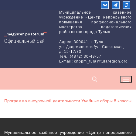
Перейти
к
Муниципальное казенное
учреждение «Центр непрерывного
содержимому
повышения профессионального
мастерства педагогических
работников города Тулы»
Официальный сайт
Адрес: 300041, г. Тула,
ул. Дзержинского/ул. Советская,
д. 15-17/73
Тел.: (4872) 30-48-57
E-mail: cnppm_tula@tularegion.org
Программа внеурочной деятельности Учебные сборы 8 классы
Найти:
Муниципальное казённое учреждение «Центр непрерывного