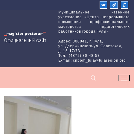
Перейти
к
Муниципальное казенное
учреждение «Центр непрерывного
содержимому
повышения профессионального
мастерства педагогических
работников города Тулы»
Официальный сайт
Адрес: 300041, г. Тула,
ул. Дзержинского/ул. Советская,
д. 15-17/73
Тел.: (4872) 30-48-57
E-mail: cnppm_tula@tularegion.org
Найти: