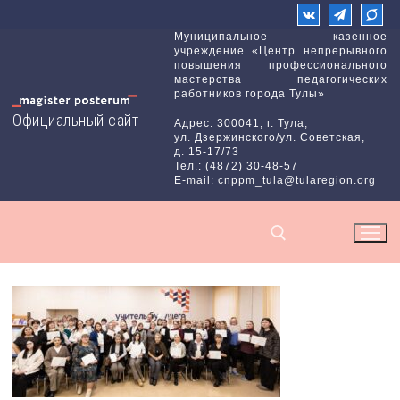
Перейти
к
Муниципальное казенное
учреждение «Центр непрерывного
содержимому
повышения профессионального
мастерства педагогических
работников города Тулы»
Официальный сайт
Адрес: 300041, г. Тула,
ул. Дзержинского/ул. Советская,
д. 15-17/73
Тел.: (4872) 30-48-57
E-mail: cnppm_tula@tularegion.org
Найти: