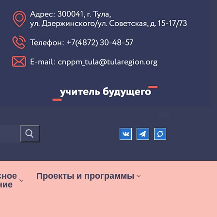
сное
Проекты и программы
ние