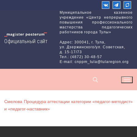
Перейти
к
Муниципальное казенное
учреждение «Центр непрерывного
содержимому
повышения профессионального
мастерства педагогических
работников города Тулы»
Официальный сайт
Адрес: 300041, г. Тула,
ул. Дзержинского/ул. Советская,
д. 15-17/73
Тел.: (4872) 30-48-57
E-mail: cnppm_tula@tularegion.org
Смелова Процедура аттестации категории «педагог‑методист»
Найти:
и «педагог‑наставник»