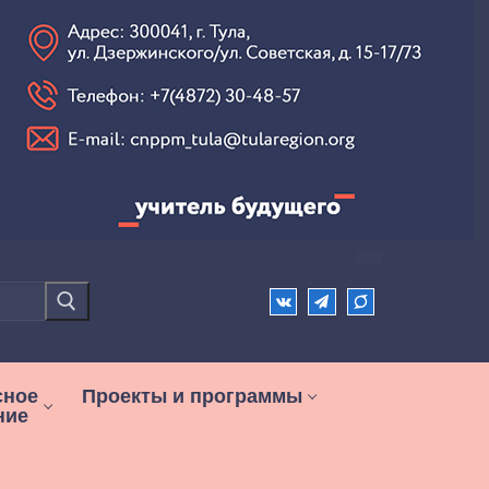
сное
Проекты и программы
ние