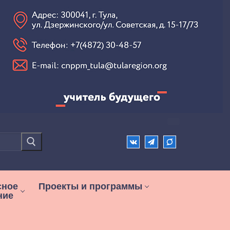
сное
Проекты и программы
ние