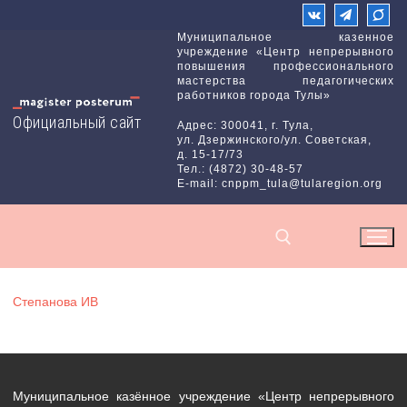
Перейти
к
Муниципальное казенное
учреждение «Центр непрерывного
содержимому
повышения профессионального
мастерства педагогических
работников города Тулы»
Официальный сайт
Адрес: 300041, г. Тула,
ул. Дзержинского/ул. Советская,
д. 15-17/73
Тел.: (4872) 30-48-57
E-mail: cnppm_tula@tularegion.org
Степанова ИВ
Найти:
Муниципальное казённое учреждение «Центр непрерывного