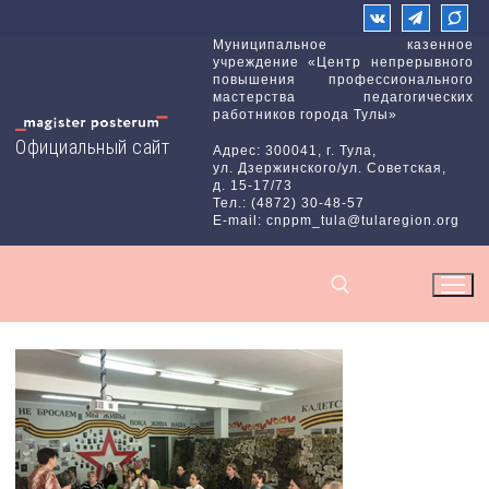
Перейти
к
Муниципальное казенное
учреждение «Центр непрерывного
содержимому
повышения профессионального
мастерства педагогических
работников города Тулы»
Официальный сайт
Адрес: 300041, г. Тула,
ул. Дзержинского/ул. Советская,
д. 15-17/73
Тел.: (4872) 30-48-57
E-mail: cnppm_tula@tularegion.org
Найти: