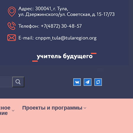
сное
Проекты и программы
ние